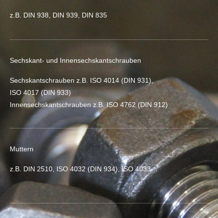
z.B. DIN 938, DIN 939, DIN 835
Sechskant- und Innensechskantschrauben
Sechskantschrauben z.B. ISO 4014 (DIN 931),
ISO 4017 (DIN 933)
Innensechskantschrauben z.B. ISO 4762 (DIN 912)
Muttern
z.B. DIN 2510, ISO 4032 (DIN 934), ISO 4033…