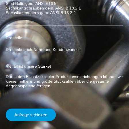
Stud Bolts gem. ANSI B16.5
Sechskantschrauben gem. ANSI B 18.2.1
Sechskantmuttern gem. ANSI B 18.2.2
Drehteile
Drehteile nach Norm und Kundenwunsch
Vielfalt ist unsere Stärke!
Durch den Einsatz flexibler Produktionseinrichtungen können wir
kleine, mittlere und große Stückzahlen über die gesamte
Angebotspalette fertigen.
Anfrage schicken